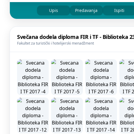
Upis
Predavanja
Ispiti
Svečana dodela diploma FIR i TF - Biblioteka 23
Fakultet za turistički i hotelijerski menadžment