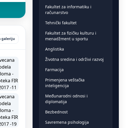
Fakultet za informatiku i
računarstvo
Tehnički fakultet
Fakultet za fizičku kulturu i
menadžment u sportu
 galeriju
Anglistika
Životna sredina i održivi razvoj
Farmacija
Primenjena veštačka
inteligencija
Međunarodni odnosi i
diplomatija
Bezbednost
Savremena psihologija