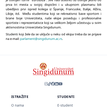
je osvojen turnir "EuroIbiza". Sve naši učesnici su osvojili jedno od
prva tri mesta u svojoj dispiclini i u ukupnom plasmanu bili
ubedljivo prvi ispred kolega iz Španije, Francuske, Italije, Alžira,
Libije, itd. Među studentima koji se rekreativno bave sportom i
brane boje Univerziteta, naše ekipe poseduju i profesionalne
sportiste i reprezentativce koji sa velikom željom učestvuju u svim
aktivnostima Univerziteta Singidunum.
Studenti koji žele da se uključe u neku od ekipa treba da se prijave
na e-mail:
parlament@singidunum.ac.rs
.
ISTRAŽITE
STUDENTI
O nama
E-student