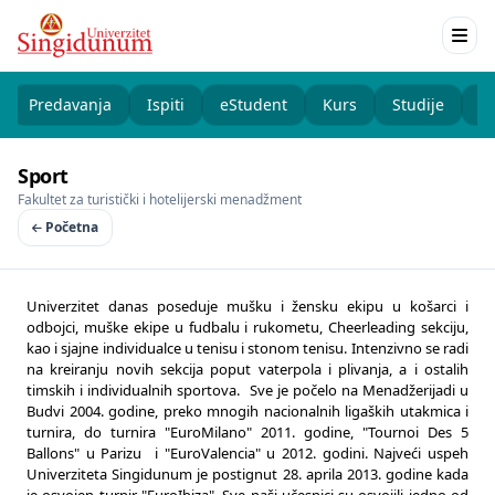
Predavanja
Ispiti
eStudent
Kurs
Studije
K
Sport
Fakultet za turistički i hotelijerski menadžment
Početna
Univerzitet danas poseduje mušku i žensku ekipu u košarci i
odbojci, muške ekipe u fudbalu i rukometu, Cheerleading sekciju,
kao i sjajne individualce u tenisu i stonom tenisu. Intenzivno se radi
na kreiranju novih sekcija poput vaterpola i plivanja, a i ostalih
timskih i individualnih sportova. Sve je počelo na Menadžerijadi u
Budvi 2004. godine, preko mnogih nacionalnih ligaških utakmica i
turnira, do turnira "EuroMilano" 2011. godine, "Tournoi Des 5
Ballons" u Parizu i "EuroValencia" u 2012. godini. Najveći uspeh
Univerziteta Singidunum je postignut 28. aprila 2013. godine kada