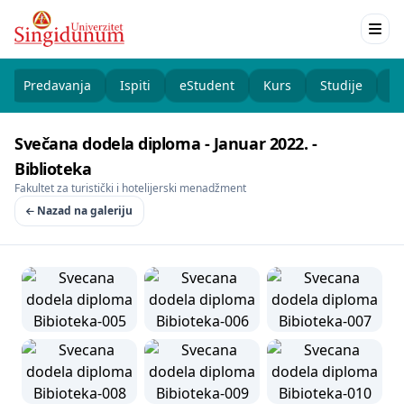
Predavanja
Ispiti
eStudent
Kurs
Studije
K
Svečana dodela diploma - Januar 2022. -
Biblioteka
Fakultet za turistički i hotelijerski menadžment
Nazad na galeriju