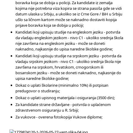
boravka koja se dobija u policiji. Za kandidate iz zemalja
kojima nije potrebna viza kopira se strana pasoša gde se vidi
datum ulaska u Srbiju, a ukoliko se iz Crne Gore / BiH u Srbiju
ušlo sa ličnom kartom može se naknadno dostaviti kopija
prijave boravka koja se dobija u policiji;
Kandidati koji upisuju studije na engleskom jeziku - potvrda
da vladaju engleskim jezikom - nivo C1 - ukoliko srednja škola
nije završena na engleskom jeziku - može se doneti
naknadno, najkasnije do upisa naredne školske godine;
Kandidati koji upisuju studije na srpskom jeziku - potvrda da
vladaju srpskim jezikom - nivo C1 - ukoliko srednja škola nije
završena na srpskom, hrvatskom, crnogorskom ili
bosanskom jeziku - može se doneti naknadno, najkasnije do
upisa naredne školske godine;
Dokaz o uplati školarine (minimalno 10%) ili potpisan
predugovor o studiranju;
Dokaz o uplati upisnog materijala i osiguranja (3500 din);
Za kandidate strane državljane - potvrda o uplaćenom
zdravstvenom osiguranju u R. Srbiji;
Za vukovce - overena fotokopija Vukove diplome;