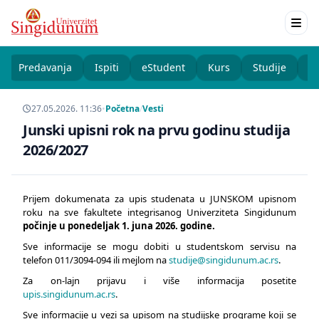
Predavanja
Ispiti
eStudent
Kurs
Studije
K
27.05.2026. 11:36
•
Početna
/
Vesti
Junski upisni rok na prvu godinu studija
2026/2027
Prijem dokumenata za upis studenata u JUNSKOM upisnom
roku na sve fakultete integrisanog Univerziteta Singidunum
počinje u ponedeljak 1. juna 2026. godine.
Sve informacije se mogu dobiti u studentskom servisu na
telefon 011/3094-094 ili mejlom na
studije@singidunum.ac.rs
.
Za on-lajn prijavu i više informacija posetite
upis.singidunum.ac.rs
.
Sve informacije u vezi sa upisom na studijske programe koji se