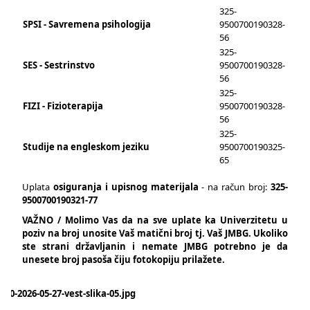
325-
SPSI - Savremena psihologija
9500700190328-
56
325-
SES - Sestrinstvo
9500700190328-
56
325-
FIZI - Fizioterapija
9500700190328-
56
325-
Studije na engleskom jeziku
9500700190325-
65
Uplata
osiguranja i upisnog materijala
- na račun broj:
325-
9500700190321-77
VAŽNO / Molimo Vas da na sve uplate ka Univerzitetu u
poziv na broj unosite Vaš matični broj tj. Vaš JMBG. Ukoliko
ste strani državljanin i nemate JMBG potrebno je da
unesete broj pasoša čiju fotokopiju prilažete.