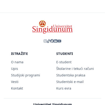
ISTRAŽITE
STUDENTI
O nama
E-student
Upis
Školarine i tekući računi
Studijski programi
Studentska praksa
Vesti
Studentski e-mail
Kontakt
Kurs evra
Univerzitet Singidunum