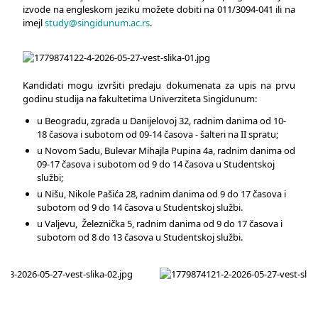
izvode na engleskom jeziku možete dobiti na 011/3094-041 ili na
imejl
study@singidunum.ac.rs
.
Kandidati mogu izvršiti predaju dokumenata za upis na prvu
godinu studija na fakultetima Univerziteta Singidunum:
u Beogradu, zgrada u Danijelovoj 32, radnim danima od 10-
18 časova i subotom od 09-14 časova - šalteri na II spratu;
u Novom Sadu, Bulevar Mihajla Pupina 4a, radnim danima od
09-17 časova i subotom od 9 do 14 časova u Studentskoj
službi;
u Nišu, Nikole Pašića 28, radnim danima od 9 do 17 časova i
subotom od 9 do 14 časova u Studentskoj službi.
u Valjevu, Železnička 5, radnim danima od 9 do 17 časova i
subotom od 8 do 13 časova u Studentskoj službi.