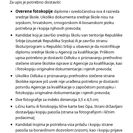
Za upis je potrebno dostaviti:
O
veren
e
f
o
tokopij
e
diplome i svedočanstva sva 4 razreda
srednje škole. Ukoliko dokumenta srednje škole nisu na
srpskom, hrvatskom, crnogorskom ili bosanskom jeziku
potrebna je i kopija njihovih prevoda;
Kandidat koji je završio srednju školu van teritorije Republike
Srbije (izuzetak Republika Srpska) ili je završio stranu
školu/program u Republici Srbiji u obavezi je da nostrifikuje
diplomu srednje škole u Agenciji za kvalifikacije. Prilikom
upisa potrebno je dostaviti Odluku o priznavanju prethodno
stečene strane školske isprave iz Agencije za kvalifikacije, kao
i fotokopiju originalne dokumentacije i njenih prevoda;
Ukoliko Odluka o priznavanju prethodno stečene strane
školske isprave još uvek nije urađena potrebno je dostaviti
potvrdu Agencije za kvalifikacije o započetom postupku i
fotokopiju originalne dokumentacije i njenih prevoda;
Dve fotografije za indeks dimenzija 3,5 x 4,5 cm;
Ličnu kartu ili fotokopiju lične karte bez čipa. Strani državljani
dostavljaju kopiju pasoša (strana sa fotografijom i ličnim
podacima);
Kandidati kojima je potrebna viza prilažu i kopiju strane
pasoša sa boravišnom dozvolom (vizom), kao i kopiju prijave