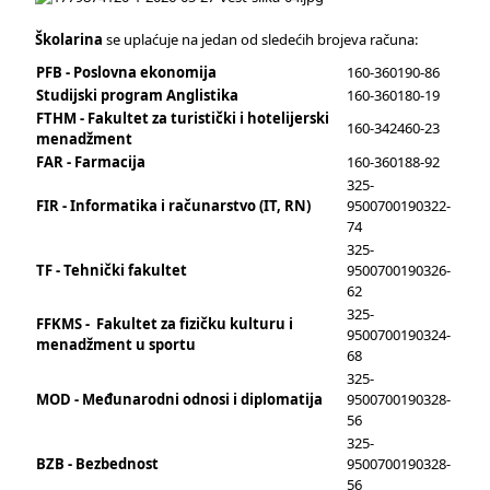
Školarina
se uplaćuje na jedan od sledećih brojeva računa:
PFB - Poslovna ekonomija
160-360190-86
Studijski program Anglistika
160-360180-19
FTHM - Fakultet za turistički i hotelijerski
160-342460-23
menadžment
FAR - Farmacija
160-360188-92
325-
FIR - Informatika i računarstvo (IT, RN)
9500700190322-
74
325-
TF - Tehnički fakultet
9500700190326-
62
325-
FFKMS - Fakultet za fizičku kulturu i
9500700190324-
menadžment u sportu
68
325-
MOD - Međunarodni odnosi i diplomatija
9500700190328-
56
325-
BZB - Bezbednost
9500700190328-
56